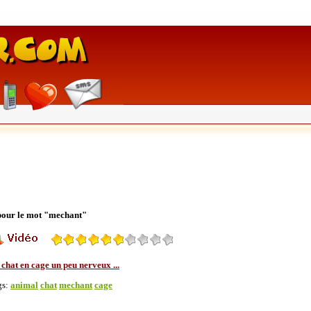
 pour le mot "mechant"
chat en cage un peu nerveux ...
gs:
animal
chat
mechant
cage