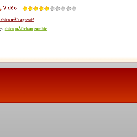
chien trÃ¨s agressif
gs:
chien
mÃ©chant
zombie