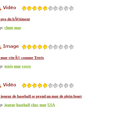
 pro du bÃ¢timent
gs:
chute
mur
 mur vitrÃ© comme Tetris
gs:
tetris
mur
verre
joueur de baseball se prend un mur de plein fouet
gs:
joueur
baseball
choc
mur
USA