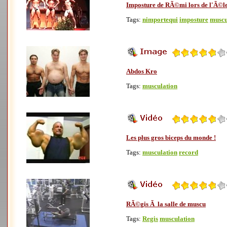
Imposture de RÃ©mi lors de l'Ã©le
Tags:
nimportequi
imposture
muscu
Abdos Kro
Tags:
musculation
Les plus gros biceps du monde !
Tags:
musculation
record
RÃ©gis Ã la salle de muscu
Tags:
Regis
musculation