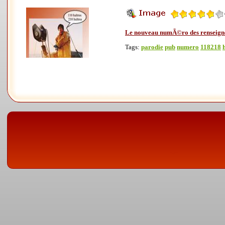
Le nouveau numÃ©ro des renseign
Tags:
parodie
pub
numero
118218