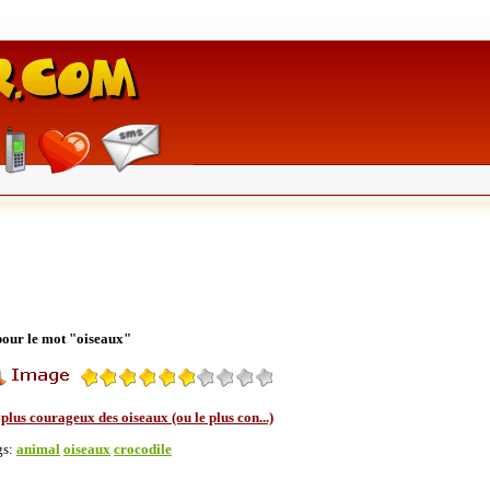
 pour le mot "oiseaux"
plus courageux des oiseaux (ou le plus con...)
gs:
animal
oiseaux
crocodile