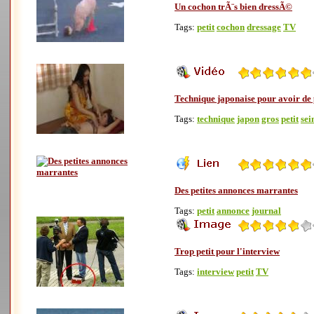
Un cochon trÃ¨s bien dressÃ©
Tags:
petit
cochon
dressage
TV
Technique japonaise pour avoir de 
Tags:
technique
japon
gros
petit
sei
Des petites annonces marrantes
Tags:
petit
annonce
journal
Trop petit pour l'interview
Tags:
interview
petit
TV