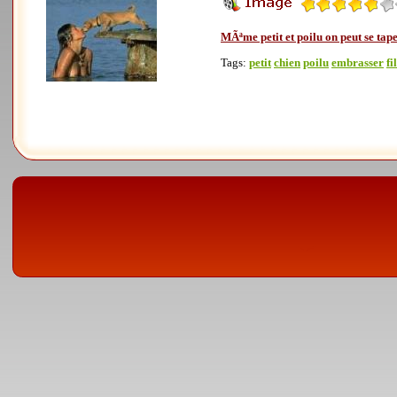
MÃªme petit et poilu on peut se tap
Tags:
petit
chien
poilu
embrasser
fi