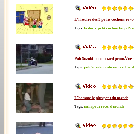
L'histoire des 3 petits cochons rev
Tags:
histoire
petit
cochon
loup
Per
Pub Suzuki : un motard promÃ¨ne so
Tags:
pub
Suzuki
moto
motard
petit
L'homme le plus petit du monde
Tags:
nain
petit
record
monde