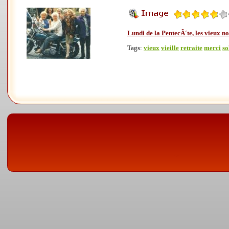
Lundi de la PentecÃ´te, les vieux n
Tags:
vieux
vieille
retraite
merci
so