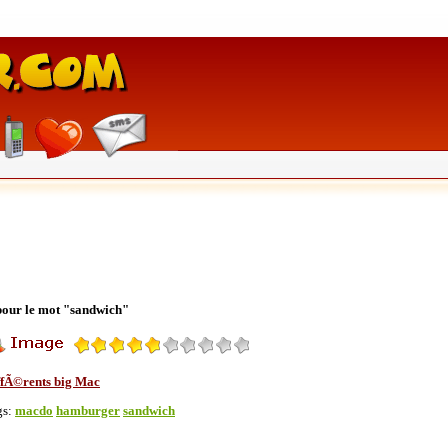
 pour le mot "sandwich"
ffÃ©rents big Mac
gs:
macdo
hamburger
sandwich