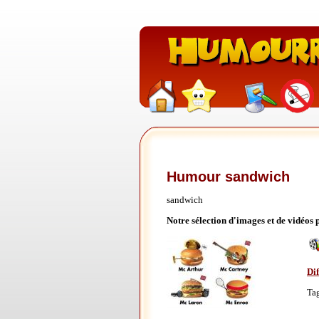
Humour sandwich
sandwich
Notre sélection d'images et de vidéos
Di
Ta