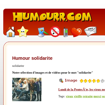
Humour solidarite
solidarite
Notre sélection d'images et de vidéos pour le mot "solidarite"
Lundi de la PentecÃ´te, les vieux n
Tags:
vieux
vieille
retraite
merci
so