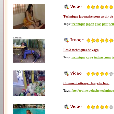
Technique japonaise pour avoir de 
Tags:
technique
japon
gros
petit
sei
Les 2 techniques de yoga
Tags:
technique
yoga
indien
russe
i
Comment attraper les peluches !
Tags:
fete
foraine
peluche
technique