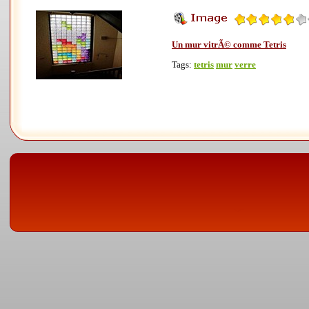
Un mur vitrÃ© comme Tetris
Tags:
tetris
mur
verre