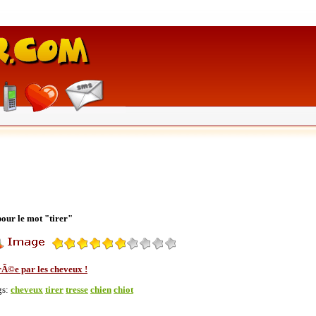
pour le mot "tirer"
rÃ©e par les cheveux !
gs:
cheveux
tirer
tresse
chien
chiot