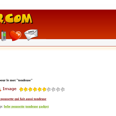
 pour le mot "tondeuse"
poussette qui fait aussi tondeuse
gs:
bebe
poussette
tondeuse
gadget