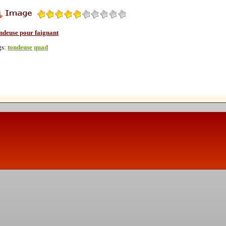
ndeuse pour faignant
gs:
tondeuse
quad