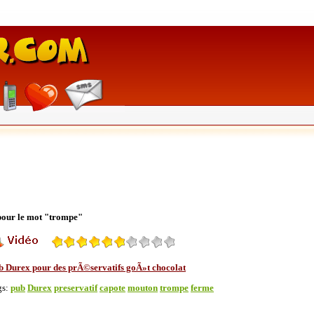
 pour le mot "trompe"
b Durex pour des prÃ©servatifs goÃ»t chocolat
gs:
pub
Durex
preservatif
capote
mouton
trompe
ferme