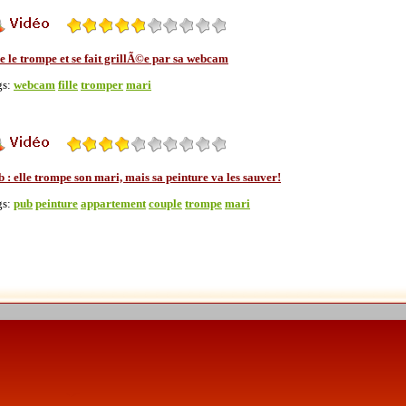
e le trompe et se fait grillÃ©e par sa webcam
gs:
webcam
fille
tromper
mari
 : elle trompe son mari, mais sa peinture va les sauver!
gs:
pub
peinture
appartement
couple
trompe
mari