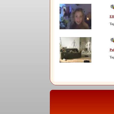
Ell
Ta
Pub
Ta